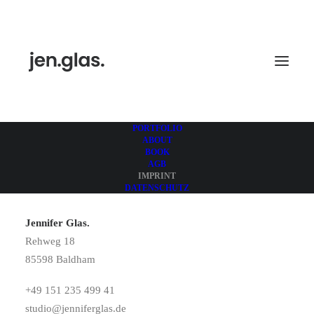
PORTFOLIO
ABOUT
BOOK
AGB
IMPRINT
Imprint
DATENSCHUTZ
Jennifer Glas.
Rehweg 18
85598 Baldham
+49 151 235 499 41
studio@jenniferglas.de